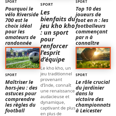
SPORT
SPORT
SPORT
Pourquoi le
Top 10 des
Les
vélo Riverside
joueurs de
bienfaits du
700 est le
foot en n : les
jeu kho kho
choix idéal
footballeurs
pour les
commençant
: un sport
amateurs de
par n à
pour
randonnée
connaître
renforcer
l’esprit
d’équipe
Le kho kho, un
jeu traditionnel
SPORT
SPORT
provenant
Maîtriser le
Le rôle crucial
d’Inde, connaît
hors-jeu : des
du jardinier
une renaissance
astuces pour
dans la
audacieuse et
comprendre
victoire des
dynamique,
les règles du
championnats
captivant de plus
football
à Leicester
en plus de