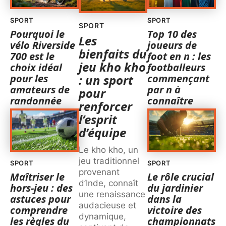
SPORT
SPORT
SPORT
Pourquoi le
Top 10 des
Les
vélo Riverside
joueurs de
bienfaits du
700 est le
foot en n : les
jeu kho kho
choix idéal
footballeurs
pour les
commençant
: un sport
amateurs de
par n à
pour
randonnée
connaître
renforcer
l’esprit
d’équipe
Le kho kho, un
jeu traditionnel
SPORT
SPORT
provenant
Maîtriser le
Le rôle crucial
d’Inde, connaît
hors-jeu : des
du jardinier
une renaissance
astuces pour
dans la
audacieuse et
comprendre
victoire des
dynamique,
les règles du
championnats