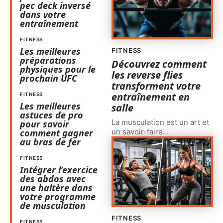
pec deck inversé
dans votre
entraînement
FITNESS
Les meilleures
FITNESS
préparations
Découvrez comment
physiques pour le
les reverse flies
prochain UFC
transforment votre
entraînement en
FITNESS
Les meilleures
salle
astuces de pro
La musculation est un art et
pour savoir
un savoir-faire
…
comment gagner
au bras de fer
FITNESS
Intégrer l’exercice
des abdos avec
une haltère dans
votre programme
de musculation
FITNESS
FITNESS