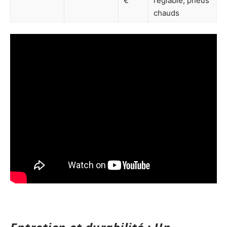
€
réglable, pneus
chauds