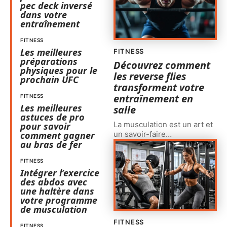
pec deck inversé
dans votre
entraînement
FITNESS
Les meilleures
FITNESS
préparations
Découvrez comment
physiques pour le
les reverse flies
prochain UFC
transforment votre
entraînement en
FITNESS
Les meilleures
salle
astuces de pro
La musculation est un art et
pour savoir
un savoir-faire
…
comment gagner
au bras de fer
FITNESS
Intégrer l’exercice
des abdos avec
une haltère dans
votre programme
de musculation
FITNESS
FITNESS