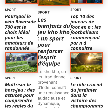
SPORT
SPORT
SPORT
Pourquoi le
Top 10 des
Les
vélo Riverside
joueurs de
bienfaits du
700 est le
foot en n : les
jeu kho kho
choix idéal
footballeurs
pour les
commençant
: un sport
amateurs de
par n à
pour
randonnée
connaître
renforcer
l’esprit
d’équipe
Le kho kho, un
jeu traditionnel
SPORT
SPORT
provenant
Maîtriser le
Le rôle crucial
d’Inde, connaît
hors-jeu : des
du jardinier
une renaissance
astuces pour
dans la
audacieuse et
comprendre
victoire des
dynamique,
les règles du
championnats